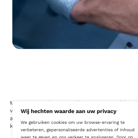
Met onze PEM insertmachine verzorgen wij het 
van bouten en moeren. De machine is voorzien 
Wij hechten waarde aan uw privacy
automatische aanvoer zodat grote aantallen sne
We gebruiken cookies om uw browse-ervaring te
kunnen worden.
verbeteren, gepersonaliseerde advertenties of inhoud
weer te geven en ons verkeer te analyseren. Door op