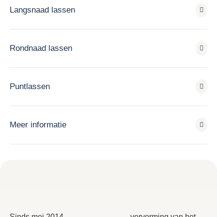
Langsnaad lassen
Rondnaad lassen
Puntlassen
Meer informatie
Sinds mei 2014
vervorming van het