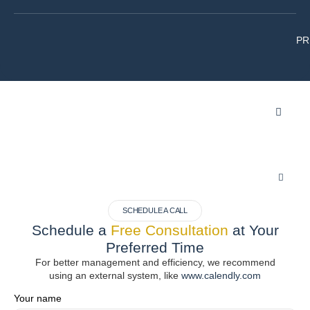
PR
Inactive
Inactive
SCHEDULE A CALL
Schedule a
Free Consultation
at Your
Preferred Time
For better management and efficiency, we recommend
using an external system, like
www.calendly.com
Your name