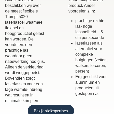
beschikken wij over
product. Ander
de meest flexibele
voordelen zijn:
Trumpf 5020
prachtige rechte
laserlascel waarmee
las- hoge
flexibel en
lassnelheid – 5
hoogproductief gelast
cm per seconde
kan worden. De
laserlassen als
voordelen: een
alternatief voor
prachtige las
complexe
waardoor geen
buigingen (zetten,
nabewerking nodig is.
walsen, forceren,
Alleen de verkleuring
persen)
wordt weggepoetst.
Erg geschikt voor
Bovendien zorgt
aluminium en
laserlassen voor een
producten uit
lage warmte-inbreng
geslepen rvs
wat resulteert in
minimale krimp en
Bekijk alle expertises