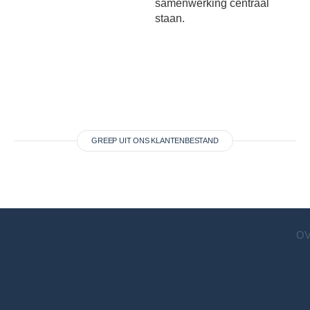
samenwerking centraal
staan.
GREEP UIT ONS KLANTENBESTAND
OV